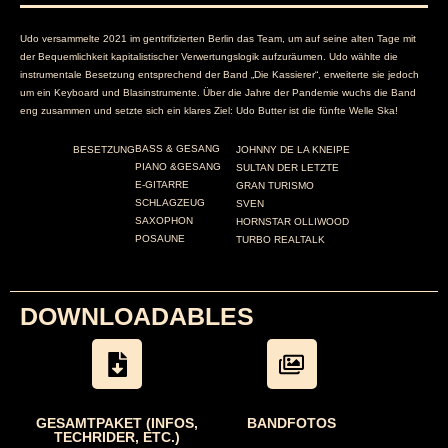
Udo versammelte 2021 im gentrifizierten Berlin das Team, um auf seine alten Tage mit
der Bequemlichkeit kapitalistischer Verwertungslogik aufzuräumen. Udo wählte die
instrumentale Besetzung entsprechend der Band „Die Kassierer“, erweiterte sie jedoch
um ein Keyboard und Blasinstrumente. Über die Jahre der Pandemie wuchs die Band
eng zusammen und setzte sich ein klares Ziel: Udo Butter ist die fünfte Welle Ska!
BASS & GESANG
JOHNNY DE LA KNEIPE
BESETZUNG
PIANO &GESANG
SULTAN DER LETZTE
E-GITARRE
GRAN TURISMO
SCHLAGZEUG
SVEN
SAXOPHON
HORNSTAR OLLIWOOD
POSAUNE
TURBO REALTALK
DOWNLOADABLES
GESAMTPAKET (INFOS,
BANDFOTOS
TECHRIDER, ETC.)