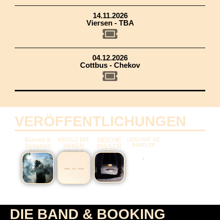
14.11.2026
Viersen - TBA
04.12.2026
Cottbus - Chekov
VERÖFFENTLICHUNGEN
Blumen &
KREUZ MIT
REICHE
UDO HAT NE
BAND EP
Bengalos
HAKEN
PISSER
Album
SINGLE
EP
DIE BAND & BOOKING