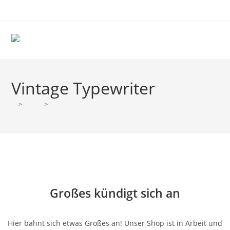
Zum
Inhalt
springen
Vintage Typewriter
>
Shop
>
Vintage Typewriter
Zum
Inhalt
springen
Großes kündigt sich an
Hier bahnt sich etwas Großes an! Unser Shop ist in Arbeit und