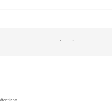
>
Shop
>
3-Speed Bike
ffentlicht!